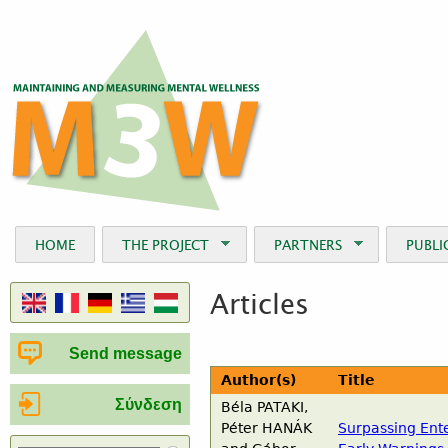
Jum
HOME
THE PROJECT
PARTNERS
PUBLI
Articles
Send message
Author(s)
Title
Σύνδεση
Béla
PATAKI
,
Péter
HANÁK
Surpassing Ent