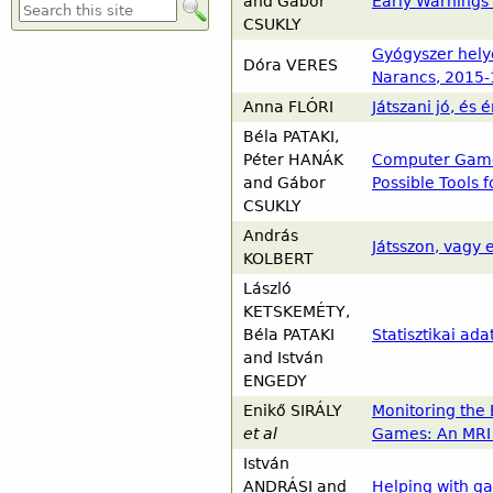
and
Gábor
Early Warnings 
Φόρμα αναζήτησης
CSUKLY
Gyógyszer helye
Dóra
VERES
Narancs, 2015-
Anna
FLÓRI
Játszani jó, és
Béla
PATAKI
,
Péter
HANÁK
Computer Games
and
Gábor
Possible Tools 
CSUKLY
András
Játsszon, vagy 
KOLBERT
László
KETSKEMÉTY
,
Béla
PATAKI
Statisztikai ad
and
István
ENGEDY
Enikő
SIRÁLY
Monitoring the 
et al
Games: An MRI
István
ANDRÁSI
and
Helping with g