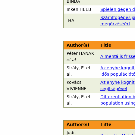
BINDA
Inken
HEEB
Spielen gegen 
Számítógépes já
-HA-
megőrzéséért
Author(s)
Title
Péter
HANÁK
A mentális fris
et al
Sirály, E. et
Az enyhe kognit
al.
idős populációtó
Kovács
Az enyhe kognit
VIVIENNE
segítségével
Sirály, E. et
Differentiation
al.
population usin
Author(s)
Title
Judit