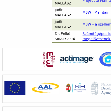
Project to Maint
MALLÁSZ
Judit
M3W - Maintaini
MALLÁSZ
Judit
M3W – a szellem
MALLÁSZ
Dr.
Enikő
Számítógépes log
SIRÁLY
et al
megelőzésének 