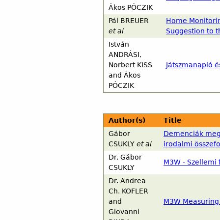
Ákos
PÓCZIK
Pál
BREUER
Home Monitorin
et al
Suggestion to 
István
ANDRÁSI
,
Norbert
KISS
Játszmanapló é
and
Ákos
PÓCZIK
Author(s)
Title
Gábor
Demenciák mege
CSUKLY
et al
irodalmi összef
Dr.
Gábor
M3W - Szellemi 
CSUKLY
Dr.
Andrea
Ch.
KOFLER
and
M3W Measuring 
Giovanni